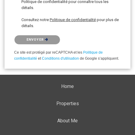
Politique de confidentialité pour connaître tous les
détails.
Consultez notre
Politique de confidentialité
pour plus de
détails.
Veuillez confirmer que vous n'êtes pas un robot.
ENVOYER
Ce site est protégé par reCAPTCHA et les
Politique de
confidentialité
et
Conditions d'utilisation
de Google s’appliquent.
Home
Properties
About Me